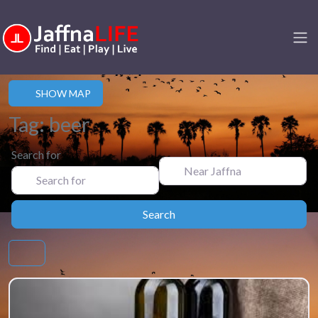
SHOW MAP
Tag: beer
Search for
Near Jaffna
Search
Search