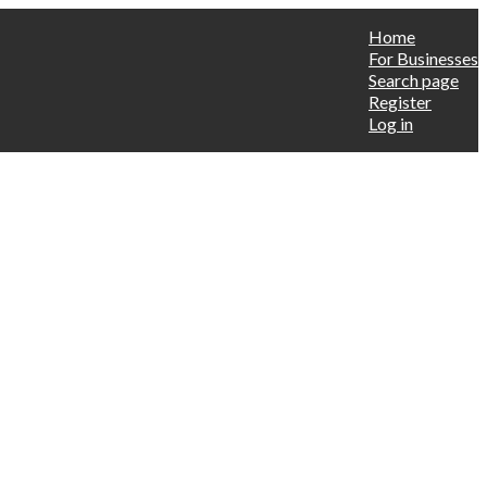
Home
For Businesses
Search page
Register
Log in