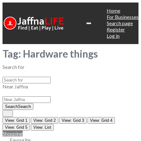
Home
For Businesses
Search page
Register
Log in
Tag: Hardware things
Search for
Near Jaffna
Search
Search
View: Grid 1
View: Grid 2
View: Grid 3
View: Grid 4
View: Grid 5
View: List
Shopping
Favourite