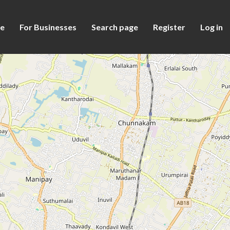
e
For Businesses
Search page
Register
Log in