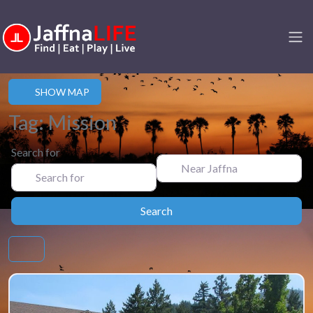
SHOW MAP
Tag: Mission
Search for
Near Jaffna
Search
Search