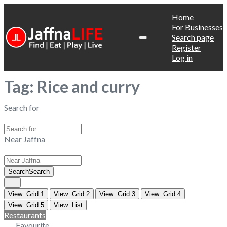
Home
For Businesses
Search page
Register
Log in
Tag: Rice and curry
Search for
Near Jaffna
Search
Search
View: Grid 1
View: Grid 2
View: Grid 3
View: Grid 4
View: Grid 5
View: List
Restaurants
Favourite