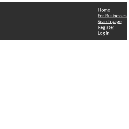
Home
For Businesses
Search page
Register
Log in