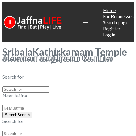
Home
For Businesses
Search page
Register
Log in
SribalaKathirkamam Temple
சில்லாலா காதிர்காம் கோயில்
Search for
Near Jaffna
Search
Search
Search for