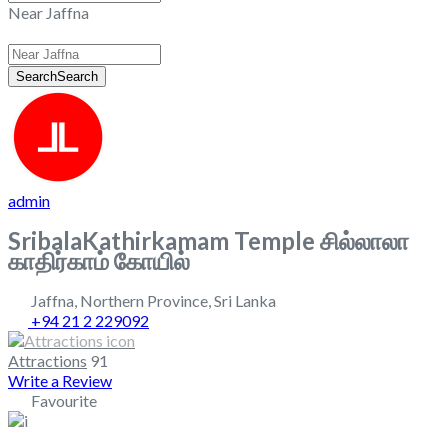
Near Jaffna
Search
Search
admin
SribalaKathirkamam Temple சில்லாலா
காதிர்காம் கோயில்
Jaffna
,
Northern Province
,
Sri Lanka
+94 21 2 229092
Attractions
91
Write a Review
Favourite