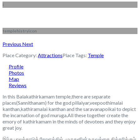
i
templehistryicon
Previous
Next
Place Category:
Attractions
Place Tags:
Temple
Profile
Photos
Map
Reviews
In this Balakathirkamam temple,there are separate
places(Sannithanam) for the god pillaiyar,veepoothimalai
kanthan,kathiramalai kanthan and the saravanapoikai to depict
the incarnation of god muruga.All these together create the
emory of kathirkamam in the minds of devotees and they enjoy
great joy.
இந்த பாலக்காடுக் கோளத்தில், முருகனின் உருவத்தை சித்தரிக்கும்