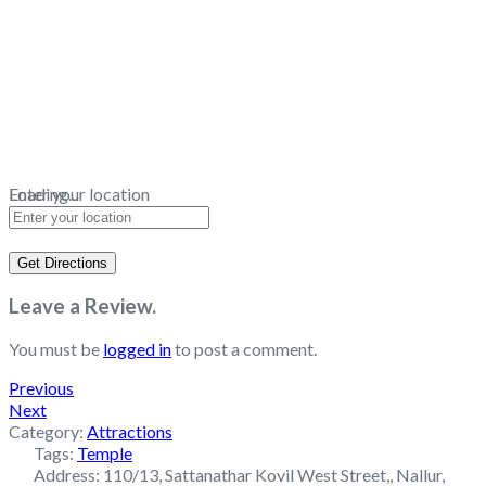
Loading...
Enter your location
Get Directions
Leave a Review.
You must be
logged in
to post a comment.
Previous
Next
Category:
Attractions
Tags:
Temple
Address:
110/13, Sattanathar Kovil West Street,, Nallur,