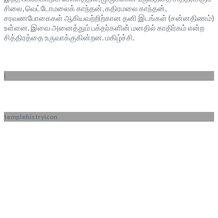
சிலை, வெட்டோமலைக் காந்தன், கதிரமலை காந்தன்,
சரவணபோகைகள் ஆகியவற்றிற்கான தனி இடங்கள் (சன்னதிணம்)
உள்ளன. இவை அனைத்தும் பக்தர்களின் மனதில் காதிர்கம் என்ற
சித்திரத்தை உருவாக்குகின்றன. மகிழ்ச்சி.
i
templehistryicon