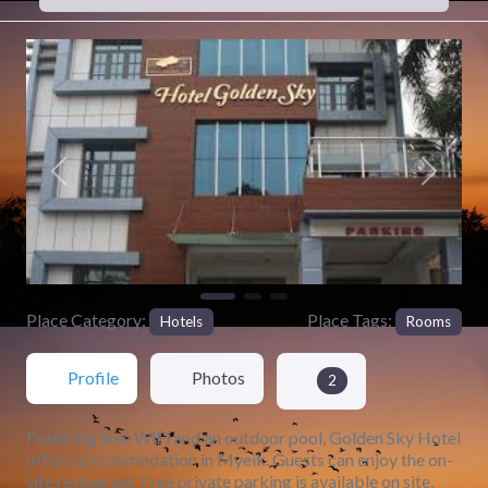
Previous
Next
Place Category:
Place Tags:
Hotels
Rooms
Profile
Photos
2
Featuring free WiFi and an outdoor pool, Golden Sky Hotel
offers accommodation in Myeik. Guests can enjoy the on-
site restaurant. Free private parking is available on site.