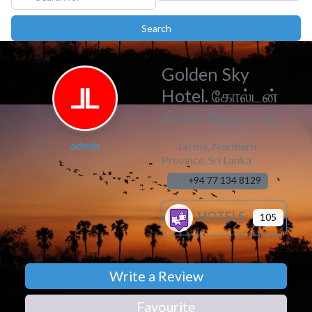
Search
Search
Golden Sky
Hotel. கோல்டன்
ஸ்கை ஹோட்டல்.
admin
Jaffna
,
Northern
Province
,
Sri Lanka
+94 77 134 8129
HOTELS
105
Write a Review
Favourite