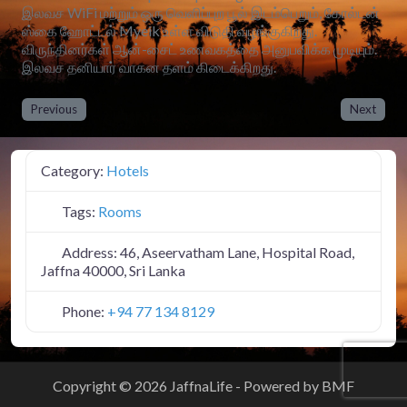
இலவச WiFi மற்றும் ஒரு வெளிப்புற பூல் இடம்பெறும், கோல்டன்
ஸ்கை ஹோட்டல் Myeik உள்ள விடுதி வழங்குகிறது.
விருந்தினர்கள் ஆன்-சைட் உணவகத்தை அனுபவிக்க முடியும்.
இலவச தனியார் வாகன தளம் கிடைக்கிறது.
Previous
Next
Category:
Hotels
Tags:
Rooms
Address:
46, Aseervatham Lane, Hospital Road,
Jaffna 40000, Sri Lanka
Phone:
+94 77 134 8129
Copyright © 2026 JaffnaLife - Powered by BMF