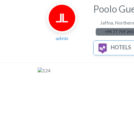
Poolo Gues
Jaffna
,
Northern
+94 77 759 265
admin
HOTELS
Previous