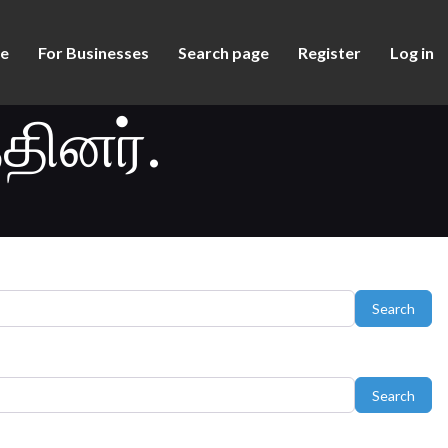
e
For Businesses
Search page
Register
Log in
்தினர்.
Sear
Search
Sear
Search