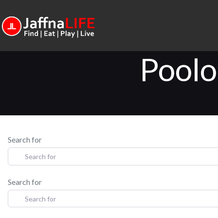
Poolo 
Search for
Search for