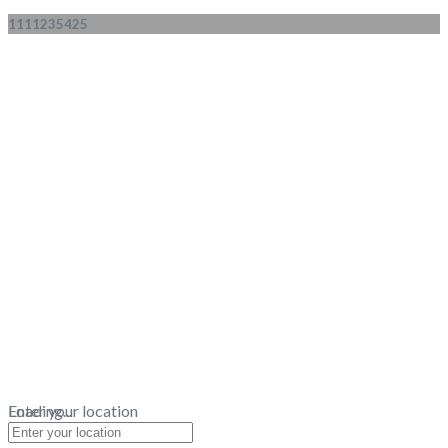
1111235425
Loading...
Enter your location