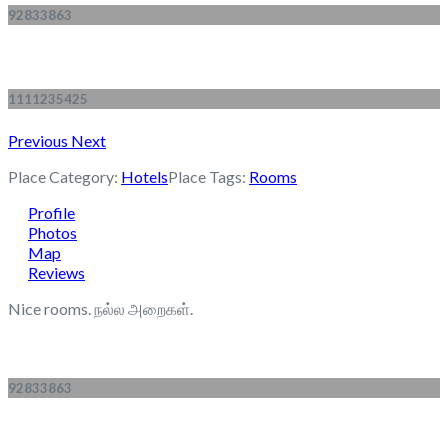
92833863
1111235425
Previous
Next
Place Category:
Hotels
Place Tags:
Rooms
Profile
Photos
Map
Reviews
Nice rooms. நல்ல அறைகள்.
92833863