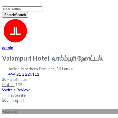
Search
Search
admin
Valampuri Hotel. வால்ம்பூரி ஹோட்டல்.
Jaffna
,
Northern Province
,
Sri Lanka
+94 21 2 220111
Hotels
105
Write a Review
Favourite
valampuri