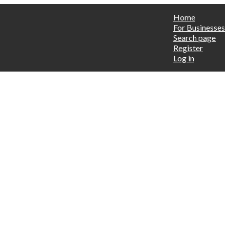
Home
For Businesses
Search page
Register
Log in