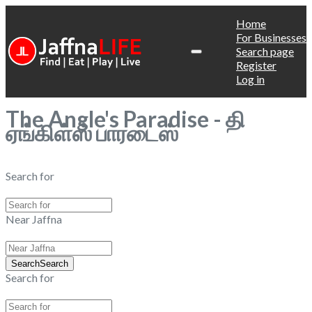
Home
For Businesses
Search page
Register
Log in
The Angle's Paradise - தி
ஏங்கிள்ஸ் பாரடைஸ்
Search for
Near Jaffna
Search
Search
Search for