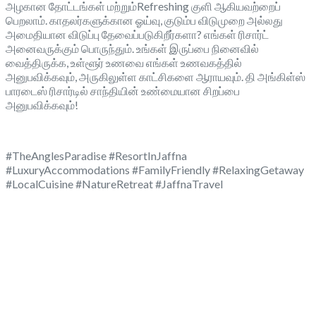
அழகான தோட்டங்கள் மற்றும்Refreshing குளி ஆகியவற்றைப்
பெறலாம். காதலர்களுக்கான ஓய்வு, குடும்ப விடுமுறை அல்லது
அமைதியான விடுப்பு தேவைப்படுகிறீர்களா? எங்கள் ரிசார்ட்
அனைவருக்கும் பொருந்தும். உங்கள் இருப்பை நினைவில்
வைத்திருக்க, உள்ளூர் உணவை எங்கள் உணவகத்தில்
அனுபவிக்கவும், அருகிலுள்ள காட்சிகளை ஆராயவும். தி அங்கிள்ஸ்
பாரடைஸ் ரிசார்டில் சாந்தியின் உண்மையான சிறப்பை
அனுபவிக்கவும்!
#TheAnglesParadise #ResortInJaffna
#LuxuryAccommodations #FamilyFriendly #RelaxingGetaway
#LocalCuisine #NatureRetreat #JaffnaTravel