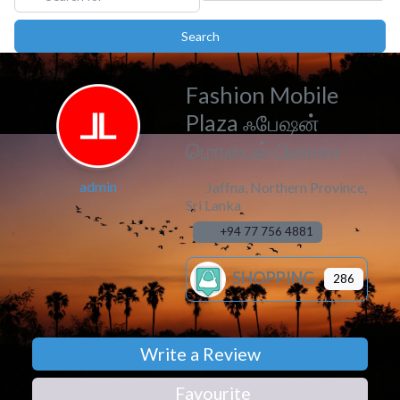
Search
Search
Fashion Mobile
Plaza ஃபேஷன்
மொபைல் பிளாசா
admin
Jaffna
,
Northern Province
,
Sri Lanka
+94 77 756 4881
SHOPPING
286
Write a Review
Favourite