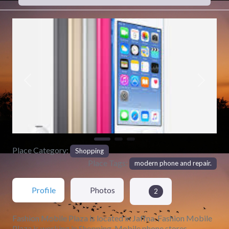
Previous
Next
Place Category:
Shopping
Place Tags:
modern phone and repair.
Profile
Photos
2
Fashion Mobile Plaza is located in Jaffna. Fashion Mobile
Plaza is working in Shopping, Mobile phone stores