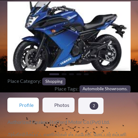
Previous
Next
Place Category:
Shopping
Place Tags:
Automobile Showrooms.
Profile
Photos
2
Authorized Dealers Stafford Motor Co.(Pvt) Ltd.
அங்கீகரிக்கப்பட்ட வணிகர்கள் ஸ்டாஃபோர்ட் மோட்டார் கம்பனி