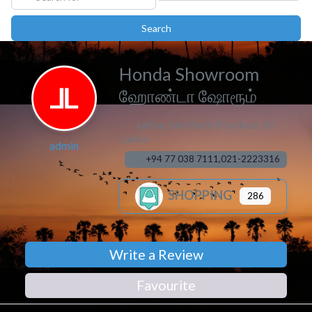
Search
Search
Honda Showroom
ஹோண்டா ஷோரூம்
Jaffna
,
Northern Province
,
Sri
Lanka
admin
+94 77 038 7111,021-2223316
SHOPPING
286
Write a Review
Favourite