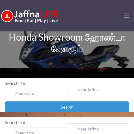
Honda Showroom ஹோண்டா
ஷோரூம்
Search for
Near Jaffna
Search
Search
Search for
Near Jaffna