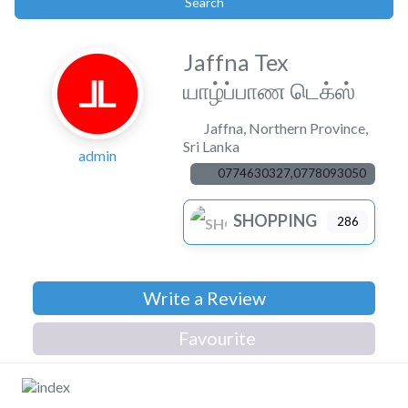
Search
Search
Jaffna Tex
யாழ்ப்பாண டெக்ஸ்
Jaffna
,
Northern Province
,
Sri Lanka
admin
0774630327,0778093050
SHOPPING
286
Write a Review
Favourite