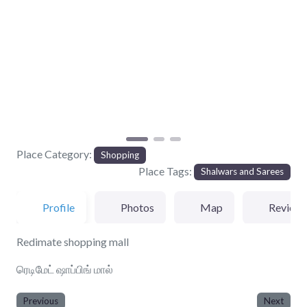
Previous
Next
Place Category:
Shopping
Place Tags:
Shalwars and Sarees
Profile
Photos
Map
Review
Redimate shopping mall
ரெடிமேட் ஷாப்பிங் மால்
Previous
Next