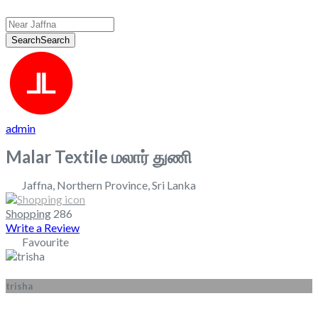
Search
Search
admin
Malar Textile மலார் துணி
Jaffna
,
Northern Province
,
Sri Lanka
Shopping
286
Write a Review
Favourite
trisha