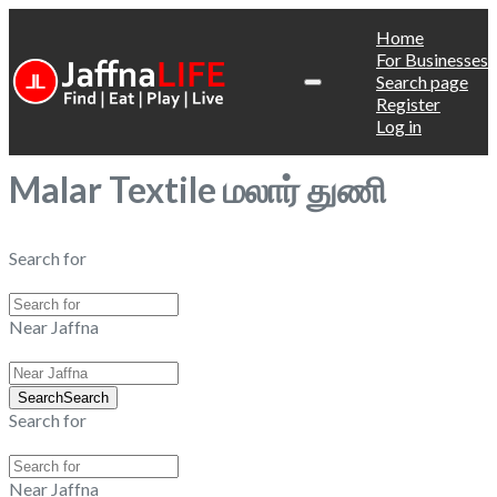
Home
For Businesses
Search page
Register
Log in
Malar Textile மலார் துணி
Search for
Near Jaffna
Search
Search
Search for
Near Jaffna