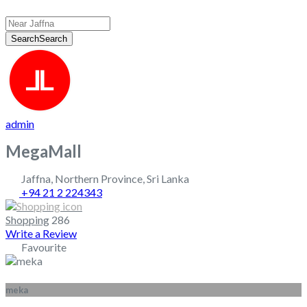
Search
Search
admin
MegaMall
Jaffna
,
Northern Province
,
Sri Lanka
+94 21 2 224343
Shopping
286
Write a Review
Favourite
meka