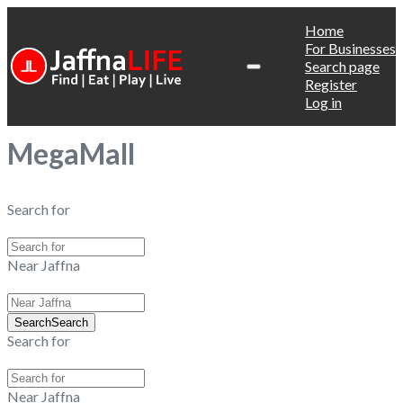
Home
For Businesses
Search page
Register
Log in
MegaMall
Search for
Near Jaffna
Search
Search
Search for
Near Jaffna