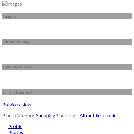
images
iphone-se.png
signs-web-logo
sriram-banner3
Previous
Next
Place Category:
Shopping
Place Tags:
All mobiles repair.
Profile
Photos