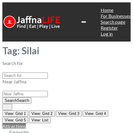
Home
For Businesses
Search page
Register
Log in
Tag: Silai
Search for
Near Jaffna
Search
Search
View: Grid 1
View: Grid 2
View: Grid 3
View: Grid 4
View: Grid 5
View: List
Attractions
Favourite