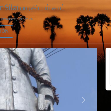
 Silai பாரதியார் சாய்
 Province
,
Sri Lanka
IONS
Next