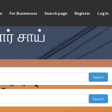
e
For Businesses
Search page
Register
Log in
ர் சாய்
Sear
Search
Sear
Search