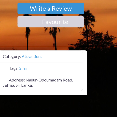
Write a Review
Favourite
Category:
Attractions
Tags:
Silai
Address:
Nallur-Oddumadam Road,
Jaffna, Sri Lanka.