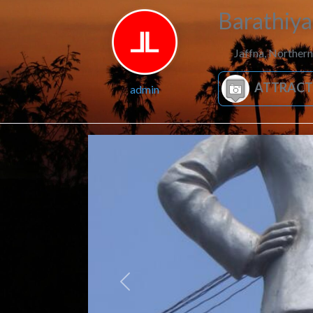
Barathiyar
Jaffna
,
Northern
ATTRACT
admin
Previous