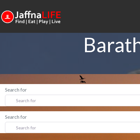
Barath
Search for
Search for