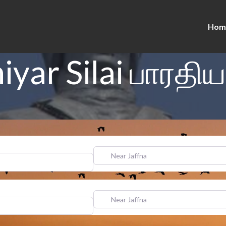
Hom
iyar Silai பாரதியா
Near Jaffna
Near Jaffna