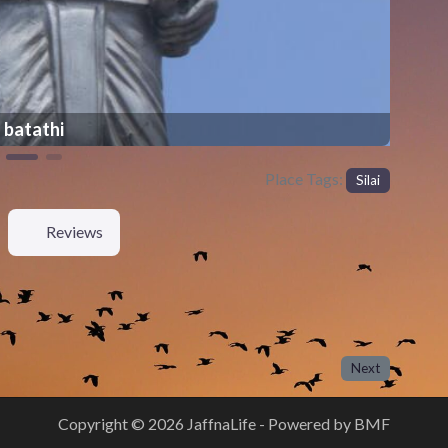
batathi
Place Tags:
Silai
Reviews
Next
Copyright © 2026 JaffnaLife - Powered by BMF