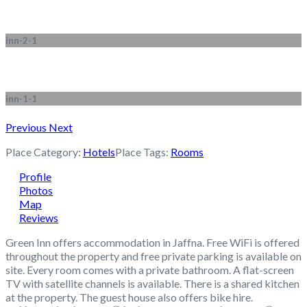
inn-2-1
inn-1-1
Previous
Next
Place Category:
Hotels
Place Tags:
Rooms
Profile
Photos
Map
Reviews
Green Inn offers accommodation in Jaffna. Free WiFi is offered
throughout the property and free private parking is available on
site. Every room comes with a private bathroom. A flat-screen
TV with satellite channels is available. There is a shared kitchen
at the property. The guest house also offers bike hire.