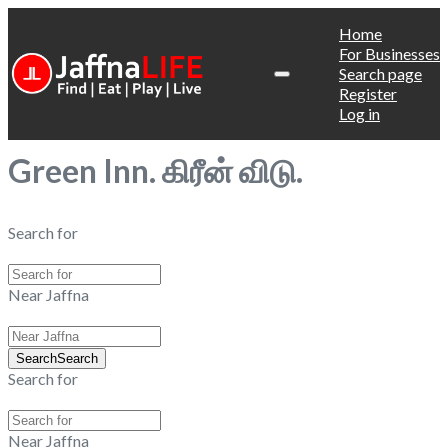
Home
For Businesses
Search page
Register
Log in
Green Inn. கிரீன் விடு.
Search for
Near Jaffna
Search
Search
Search for
Near Jaffna