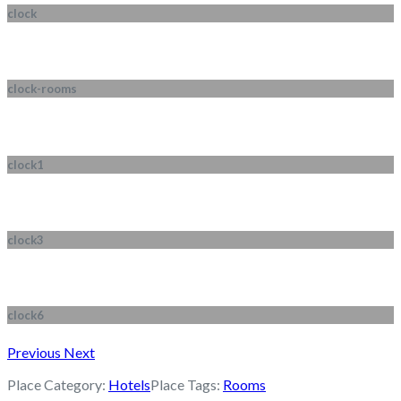
clock
clock-rooms
clock1
clock3
clock6
Previous
Next
Place Category:
Hotels
Place Tags:
Rooms