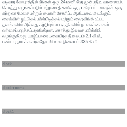
கடிகார கோபுரத்தில் நீங்கள் ஒரு 24 மணி நேர முன்பதிவு காணலாம்.
சொத்து வழங்கப்படும் மற்ற வசதிகளில் ஒரு பகிரப்பட்ட லவுஞ்ச், ஒரு
சுற்றுலா மேசை மற்றும் பைகள் சேகரிப்பு ஆகியவை அடங்கும்.
சைக்கிள் ஓட்டுதல், மீன்பிடித்தல் மற்றும் ஹைகிங்க் உட்பட
தளங்களில் அல்லது சுற்றியுள்ள பகுதிகளில் நடவடிக்கைகள்
வரிசைப்படுத்தப்படுகின்றன. சொத்து இலவச பார்க்கிங்
வழங்குகிறது. யாழ்ப்பாண புகையிரத நிலையம் 2.1 கி.மீ.,
பண்டாரநாயக்க சர்வதேச விமான நிலையம் 335 கி.மீ.
clock
clock-rooms
clock1