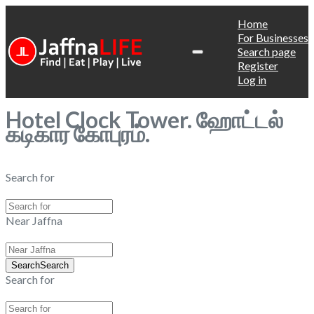
Home
For Businesses
Search page
Register
Log in
Hotel Clock Tower. ஹோட்டல்
கடிகார கோபுரம்.
Search for
Near Jaffna
Search
Search
Search for