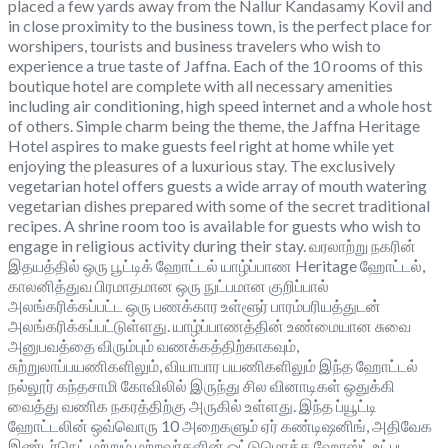
placed a few yards away from the Nallur Kandasamy Kovil and
in close proximity to the business town, is the perfect place for
worshipers, tourists and business travelers who wish to
experience a true taste of Jaffna. Each of the 10 rooms of this
boutique hotel are complete with all necessary amenities
including air conditioning, high speed internet and a whole host
of others. Simple charm being the theme, the Jaffna Heritage
Hotel aspires to make guests feel right at home while yet
enjoying the pleasures of a luxurious stay. The exclusively
vegetarian hotel offers guests a wide array of mouth watering
vegetarian dishes prepared with some of the secret traditional
recipes. A shrine room too is available for guests who wish to
engage in religious activity during their stay. வரலாற்று நகரின்
இதயத்தில் ஒரு பூட்டிக் ஹோட்டல் யாழ்ப்பாண Heritage ஹோட்டல்,
காலனித்துவ பிரமாதமான ஒரு நுட்பமான குறிப்பால்
அலங்கரிக்கப்பட்ட ஒரு பணக்கார உள்ளூர் பாரம்பரியத்துடன்
அலங்கரிக்கப்பட்டுள்ளது. யாழ்ப்பாணத்தின் உண்மையான சுவை
அனுபவத்தை விரும்பும் வணக்கத்திற்காகவும்,
சுற்றுலாப்பயணிகளிலும், வியாபார பயணிகளிலும் இந்த ஹோட்டல்
நல்லூர் கந்தசாமி கோவிலில் இருந்து சில வினாடிகள் ஒதுக்கி
வைத்து வணிக நகரத்திற்கு அருகில் உள்ளது. இந்த ப்யூட்டி
ஹோட்டலின் ஒவ்வொரு 10 அறைகளும் ஏர் கண்டிஷனிங், அதிவேக
இண்டர்நெட் மற்றும் மற்றவர்களின் ஒட்டுமொத்த ஹோஸ்ட் உட்பட