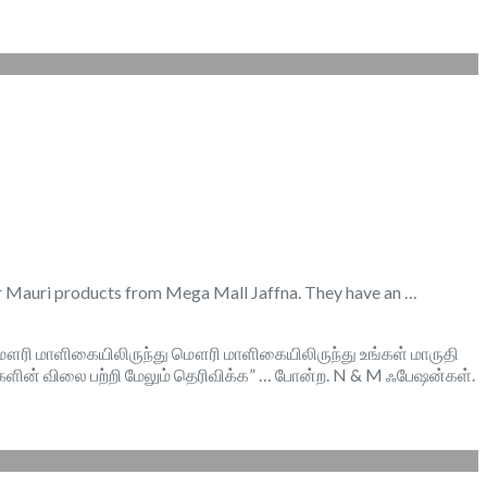
our Mauri products from Mega Mall Jaffna. They have an …
கள் மௌரி மாளிகையிலிருந்து மௌரி மாளிகையிலிருந்து உங்கள் மாருதி
களின் விலை பற்றி மேலும் தெரிவிக்க” … போன்ற. N & M ஃபேஷன்கள்.