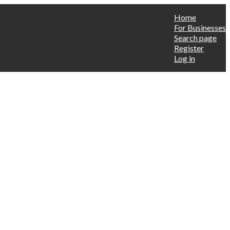
Home
For Businesses
Search page
Register
Log in