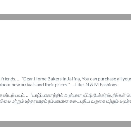
ur friends. … “Dear Home Bakers In Jaffna, You can purchase all y
about new arrivals and their prices ” … Like. N & M Fashions.
ங் கண்டறியவும். … “யாழ்ப்பாணத்தில் அன்பான வீட்டு பேக்கர்ஸ், நீங்
விலை மற்றும் உத்தரவாதம் நம்பகமான கடை புதிய வருகை மற்றும் அவர்